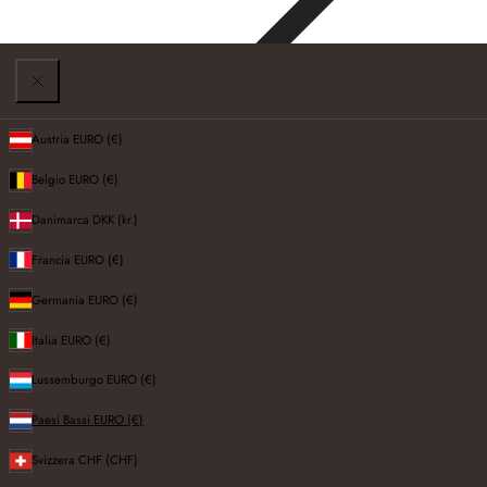
Austria
EURO (€)
Belgio
EURO (€)
Mobili TV
Danimarca
DKK (kr.)
Francia
EURO (€)
Germania
EURO (€)
Filtri
Italia
EURO (€)
FILTRI E ORDINAMENTO:
5 prodotti
Lussemburgo
EURO (€)
Ordina per:
Paesi Bassi
EURO (€)
Svizzera
CHF (CHF)