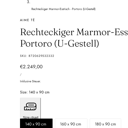
Rechteckiger Marmor-Esstisch - Portoro (U-Gestell)
AIME TÉ
Rechteckiger Marmor-Esst
Portoro (U-Gestell)
SKU:
8720629532332
Regulärer
€2.249,00
PREIS
Preis
PRO
/
PRO
EINHEIT
Inklusive Steuer.
Size:
140 x 90 cm
Size chart
140 x 90 cm
160 x 90 cm
180 x 90 cm