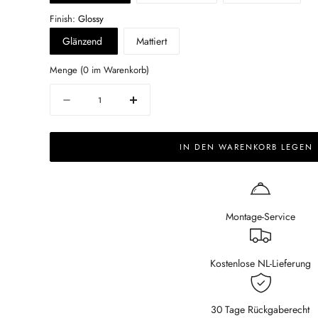
Finish:
Glossy
Glänzend
Mattiert
Menge
(0
im Warenkorb)
Menge
Decrease
Increase
quantity
quantity
for
for
IN DEN WARENKORB LEGEN
Rectangular
Rectangular
Marble
Marble
Dining
Dining
Table
Table
–
–
Montage-Service
Portoro
Portoro
(U-
(U-
frame)
frame)
Kostenlose NL-Lieferung
30 Tage Rückgaberecht