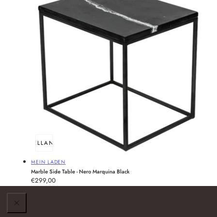
SCHNELLANSICHT
Anbieter:
MEIN LADEN
Marble Side Table - Nero Marquina Black
Regular
€299,00
PREIS
price
PRO
/
PRO
EINHEIT