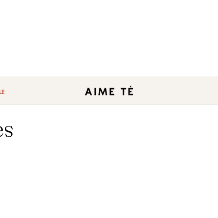
LE
es