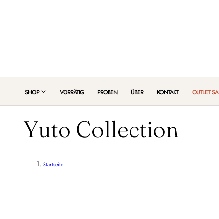
HALT SPRINGEN
SHOP
VORRÄTIG
PROBEN
ÜBER
KONTAKT
OUTLET SA
C
Yuto Collection
o
Startseite
l
l